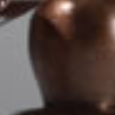
Áreas que deseja mais informações:
*
HOLDINGS PATRIMONIAIS E FAMILIARES
DIREITO IMOBILIÁRIO
RECUPERAÇÃO DE CRÉDITO TRIBUTÁRIO
PRECATÓRIOS
DIREITO ELEITORAL
Criminal Empresarial
TRABALHISTA EMPRESARIAL
DIREITO BANCÁRIO, OPERAÇÕES
FINANCEIRAS E CONSUMIDOR
Família e Sucessões
Direito Civil
Direito empresarial
Crimes Contra a Administração Pública
Direito Regulatório
Direito Administrativo
Penal Tributário
Direito Tributário no Agronegócio