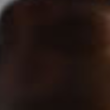
Direito Tributário Aduaneiro
Direito Tributário Empresarial
Fale sobre sua necessidade
*
Enviar