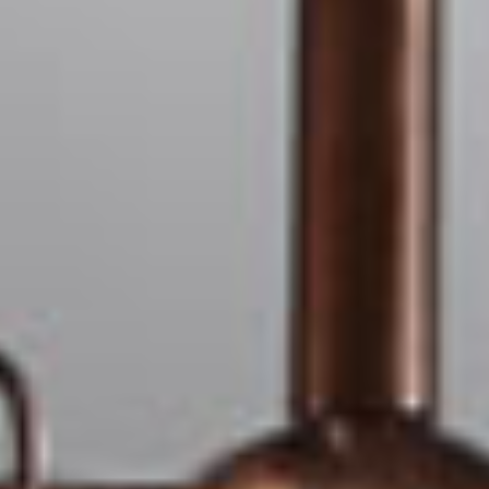
Falar com Especialista
Nome:
*
Celular:
*
E-mail:
*