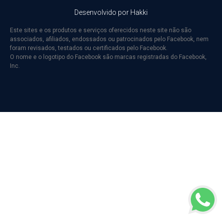
Criminal Empresarial
Desenvolvido por Hakki
TRABALHISTA EMPRESARIAL
DIREITO BANCÁRIO, OPERAÇÕES
Este sites e os produtos e serviços oferecidos neste site não são
FINANCEIRAS E CONSUMIDOR
associados, afiliados, endossados ou patrocinados pelo Facebook, nem
Família e Sucessões
foram revisados, testados ou certificados pelo Facebook.
Direito Civil
O nome e o logotipo do Facebook são marcas registradas do Facebook,
Inc.
Direito empresarial
Crimes Contra a Administração Pública
Direito Regulatório
Direito Administrativo
Penal Tributário
Direito Tributário no Agronegócio
Direito Tributário Aduaneiro
Direito Tributário Empresarial
Fale sobre sua necessidade
*