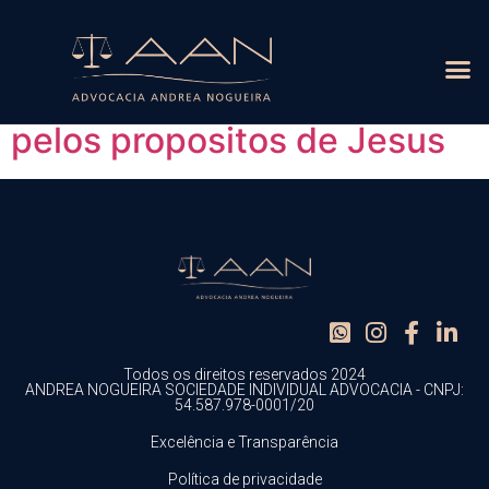
Arquivos:
Slides
Falar com Especialista
Uma igreja bíblica dirigida
Nome:
*
ÁREAS D
pelos propositos de Jesus
Celular:
*
E-mail:
*
Áreas que deseja mais informações:
*
HOLDINGS PATRIMONIAIS E FAMILIARES
Todos os direitos reservados 2024
ANDREA NOGUEIRA SOCIEDADE INDIVIDUAL ADVOCACIA - CNPJ:
DIREITO IMOBILIÁRIO
54.587.978-0001/20
RECUPERAÇÃO DE CRÉDITO TRIBUTÁRIO
Excelência e Transparência
PRECATÓRIOS
DIREITO ELEITORAL
Política de privacidade