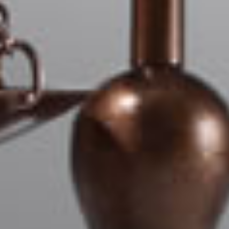
Celular:
*
E-mail:
*
Áreas que deseja mais informações:
*
HOLDINGS PATRIMONIAIS E FAMILIARES
DIREITO IMOBILIÁRIO
RECUPERAÇÃO DE CRÉDITO TRIBUTÁRIO
PRECATÓRIOS
DIREITO ELEITORAL
Criminal Empresarial
TRABALHISTA EMPRESARIAL
DIREITO BANCÁRIO, OPERAÇÕES
FINANCEIRAS E CONSUMIDOR
Família e Sucessões
Direito Civil
Direito empresarial