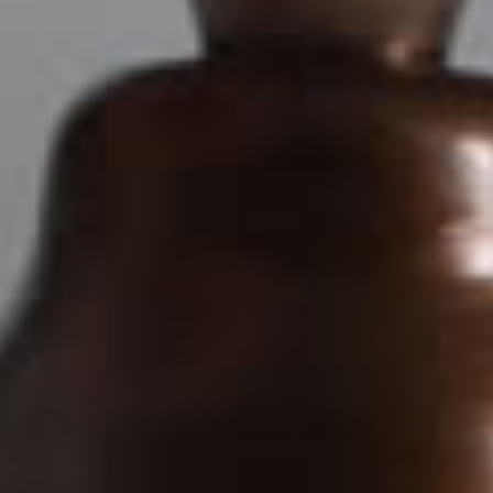
Crimes Contra a Administração Pública
Direito Regulatório
Direito Administrativo
Penal Tributário
Direito Tributário no Agronegócio
Direito Tributário Aduaneiro
Direito Tributário Empresarial
Fale sobre sua necessidade
*
Enviar