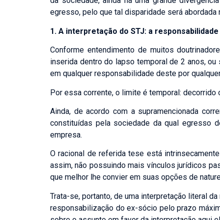
da sociedade, ainda há uma grande divergência 
egresso, pelo que tal disparidade será abordada 
1. A interpretação do STJ: a responsabilidade
Conforme entendimento de muitos doutrinadores
inserida dentro do lapso temporal de 2 anos, ou
em qualquer responsabilidade deste por qualque
Por essa corrente, o limite é temporal: decorrid
Ainda, de acordo com a supramencionada corre
constituídas pela sociedade da qual egresso 
empresa.
O racional de referida tese está intrinsecament
assim, não possuindo mais vínculos jurídicos pas
que melhor lhe convier em suas opções de nature
Trata-se, portanto, de uma interpretação literal 
responsabilização do ex-sócio pelo prazo máximo
sobre o assunto em favor da interpretação aqui el