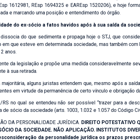
sões
Direito Civil
Esp 1612981
, REsp 1694325 e EAREsp 1520206), e hoje forma
ial
Crimes Contra a Administra
lizada e marcando uma posição e entendimento do órgão.
rio
Direito Administrativo
idade do ex-sócio a fatos havidos após à sua saída da soc
Direito Tributário no Agron
io Aduaneiro
Direito Tributário Empresari
e dissocia do que sedimenta e propaga hoje o STJ, que consi
mpo em que esteve em determinada sociedade, mas também com b
cessidade
*
 2 anos.
gente da legislação e propõe uma medida consideravelmente seve
te à sua retirada.
 majoritária, alguns juristas entendem que, mesmo após a saída
entes em virtude da permanência de certo vínculo e obrigação d
1
/RS no qual se entendeu não ser possível “trazer para a desc
Enviar
a de sócio da sociedade (arts. 1003, 1.032 e 1.057 do Código Civi
ÇÃO DA PERSONALIDADE JURÍDICA.
DIREITO POTESTATIVO 
SÓCIO DA SOCIEDADE. NÃO APLICAÇÃO. INSTITUTOS DIVE
esconsideração da personalidade jurídica os prazos prescr