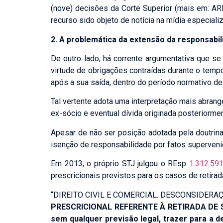
Família e Suces
(nove) decisões da Corte Superior (mais em:
AR
Direito empresar
recurso sido objeto de notícia na mídia especia
Direito Regulató
2. A problemática da extensão da responsabil
Penal Tributário
Direito Tributár
De outro lado, há corrente argumentativa que s
virtude de obrigações contraídas durante o te
Fale sobre sua ne
após a sua saída, dentro do período normativo de
Tal vertente adota uma interpretação mais abran
ex-sócio e eventual dívida originada posteriormen
Apesar de não ser posição adotada pela doutrina
isenção de responsabilidade por fatos superveni
Em 2013, o próprio STJ julgou o REsp
1.312.59
prescricionais previstos para os casos de retirad
“DIREITO CIVIL E COMERCIAL. DESCONSIDERA
PRESCRICIONAL REFERENTE À RETIRADA DE 
sem qualquer previsão legal, trazer para a d