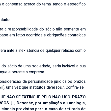
 o consenso acerca do tema, tendo o específico
ção Pública
iedade
egócio
al
dera a responsabilidade do sócio não somente em
ase em fatos ocorridos e obrigações contraídas
ra ante à inexistência de qualquer relação com o
 do sócio de uma sociedade, seria inviável a sua
aquele perante a empresa.
onsideração da personalidade jurídica os prazos
l), uma vez que institutos diversos.”. Confira-se:
QUE NÃO SE EXTINGUE PELO NÃO-USO. PRAZO
RSOS.
[…]
Descabe, por ampliação ou analogia,
icionais previstos para o caso de retirada de