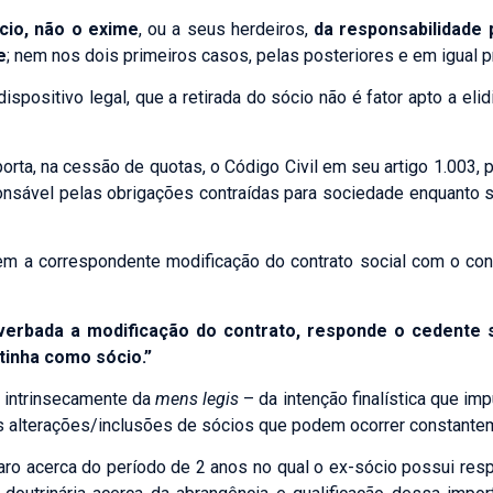
cio, não o exime
, ou a seus herdeiros,
da responsabilidade 
e
; nem nos dois primeiros casos, pelas posteriores e em igual p
ispositivo legal, que a retirada do sócio não é fator apto a el
porta, na cessão de quotas, o Código Civil em seu artigo 1.003
nsável pelas obrigações contraídas para sociedade enquanto 
, sem a correspondente modificação do contrato social com o co
verbada a modificação do contrato, responde o cedente 
tinha como sócio.”
e intrinsecamente da
mens legis
– da intenção finalística que im
das alterações/inclusões de sócios que podem ocorrer constan
laro acerca do período de 2 anos no qual o ex-sócio possui re