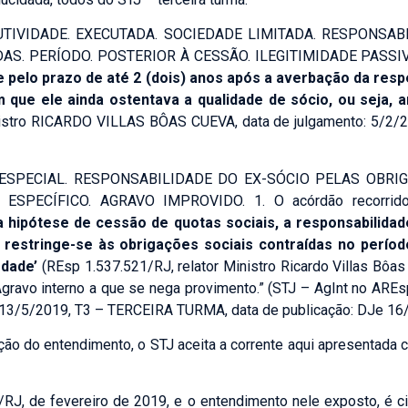
TIVIDADE. EXECUTADA. SOCIEDADE LIMITADA. RESPONSABIL
S. PERÍODO. POSTERIOR À CESSÃO. ILEGITIMIDADE PASSIV
e pelo prazo de até 2 (dois) anos após a averbação da resp
 que ele ainda ostentava a qualidade de sócio, ou seja, 
Falar com Especialista
nistro RICARDO VILLAS BÔAS CUEVA, data de julgamento: 5/2/2
ESPECIAL. RESPONSABILIDADE DO EX-SÓCIO PELAS OBRI
SPECÍFICO. AGRAVO IMPROVIDO. 1. O acórdão recorrido 
a hipótese de cessão de quotas sociais, a responsabilidad
E-mail:
*
 restringe-se às obrigações sociais contraídas no períod
edade’
(REsp 1.537.521/RJ, relator Ministro Ricardo Villas Bôas
 Agravo interno a que se nega provimento.” (STJ – AgInt no ARE
mais informações:
*
13/5/2019, T3 – TERCEIRA TURMA, data de publicação: DJe 16
IMONIAIS E FAMILIARES
DIREITO IMOBILIÁRIO
ação do entendimento, o STJ aceita a corrente aqui apresentada
E CRÉDITO TRIBUTÁRIO
PRECATÓRIOS
RAL
Criminal Empresarial
DIREITO BANCÁRIO, OPER
MPRESARIAL
/RJ, de fevereiro de 2019, e o entendimento nele exposto, é 
FINANCEIRAS E CONSUMI