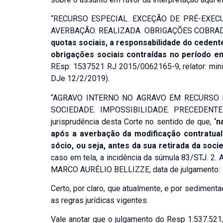
“RECURSO ESPECIAL. EXCEÇÃO DE PRÉ-EXECU
AVERBAÇÃO. REALIZADA. OBRIGAÇÕES COBRADA
quotas sociais, a responsabilidade do cedent
obrigações sociais contraídas no período em
REsp: 1537521 RJ 2015/0062165-9, relator: mi
DJe 12/2/2019).
Nome:
*
“AGRAVO INTERNO NO AGRAVO EM RECURSO 
SOCIEDADE. IMPOSSIBILIDADE. PRECEDENTE E
jurisprudência desta Corte no sentido de que,
‘n
Celular:
*
após a averbação da modificação contratual
sócio, ou seja, antes da sua retirada da soci
caso em tela, a incidência da súmula 83/STJ. 2.
Áreas que deseja 
MARCO AURÉLIO BELLIZZE, data de julgamento: 
HOLDINGS PATR
Certo, por claro, que atualmente, e por sediment
RECUPERAÇÃO D
as regras jurídicas vigentes.
DIREITO ELEITO
TRABALHISTA E
Vale anotar que o julgamento do Resp 1.537.521