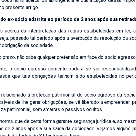
doutrinária acerca da abrangência e qualificação dessa impo
no presente artigo.
 do ex-sócio adstrita ao período de 2 anos após sua retirad
 acerca da interpretação das regras estabelecidas em lei, 
 seja, passado tal período após a averbação da resolução da soc
r obrigação da sociedade.
o o prazo, não cabe qualquer pretensão em face do sócio egresso
nte, o sócio egresso somente poderá se ver responsabiliza
desde que tais obrigações tenham sido estabelecidas no perí
e relacionado à proteção patrimonial do sócio egresso da socie
síveis de lhe gerar obrigações, se vê liberado a empreender, pa
za patrimonial, sem amarras e passivos ocultos.
da norma, que de certa forma garante segurança jurídica e, ao m
 de 2 anos após a sua saída da sociedade. Vejamos alguns jul
ucidada, todos do STJ – terceira turma: