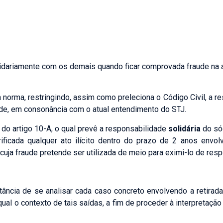
olidariamente com os demais quando ficar comprovada fraude na a
a norma, restringindo, assim como preleciona o Código Civil, a r
ade, em consonância com o atual entendimento do STJ.
o do artigo 10-A, o qual prevê a responsabilidade
solidária
do sóc
erificada qualquer ato ilícito dentro do prazo de 2 anos env
cuja fraude pretende ser utilizada de meio para eximi-lo de resp
tância de se analisar cada caso concreto envolvendo a retira
ual o contexto de tais saídas, a fim de proceder à interpretaçã