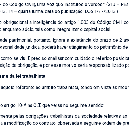
7 do Código Civil), uma vez que institutos diversos.” (STJ – R
13, T4 – quarta turma, data de publicação: DJe 1º/7/2013.)
o obrigacional a inteligência do artigo 1.003 do Código Civil,
nquanto sócio, tais como integralizar o capital social.
de patrimonial, portanto, ignora a existência do prazo de 2 ano
sonalidade jurídica, poderá haver atingimento do patrimônio de
omo se viu. É preciso analisar com cuidado o referido posicio
ção da obrigação, e por esse motivo seria responsabilizado po
rma da lei trabalhista
 aquele referente ao âmbito trabalhista, tendo em vista as modi
 o artigo 10-A na CLT, que versa no seguinte sentido:
riamente pelas obrigações trabalhistas da sociedade relativas 
a a modificação do contrato, observada a seguinte ordem de pre