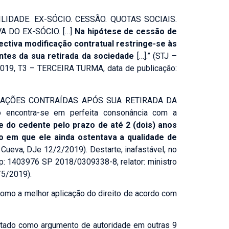
IDADE. EX-SÓCIO. CESSÃO. QUOTAS SOCIAIS.
A DO EX-SÓCIO. […]
Na hipótese de cessão de
ectiva modificação contratual restringe-se às
antes da sua retirada da sociedade
[…].” (STJ –
019, T3 – TERCEIRA TURMA, data de publicação:
GAÇÕES CONTRAÍDAS APÓS SUA RETIRADA DA
encontra-se em perfeita consonância com a
e do cedente pelo prazo de até 2 (dois) anos
o em que ele ainda ostentava a qualidade de
 Cueva, DJe 12/2/2019). Destarte, inafastável, no
sp: 1403976 SP 2018/0309338-8, relator: ministro
/5/2019).
 como a melhor aplicação do direito de acordo com
AÇÕES
citado como argumento de autoridade em outras 9
DOR