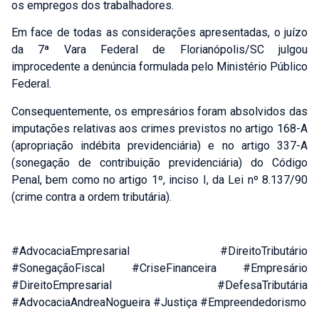
Falar com Especialista
os empregos dos trabalhadores.
Nome:
*
Em face de todas as considerações apresentadas, o juízo
da 7ª Vara Federal de Florianópolis/SC julgou
improcedente a denúncia formulada pelo Ministério Público
Federal.
Celular:
*
Consequentemente, os empresários foram absolvidos das
imputações relativas aos crimes previstos no artigo 168-A
E-mail:
*
(apropriação indébita previdenciária) e no artigo 337-A
(sonegação de contribuição previdenciária) do Código
Penal, bem como no artigo 1º, inciso I, da Lei nº 8.137/90
Áreas que deseja mais informações:
*
(crime contra a ordem tributária).
HOLDINGS PATRIMONIAIS E FAMILIARES
DIREITO IMOBILIÁRIO
RECUPERAÇÃO DE CRÉDITO TRIBUTÁRIO
#AdvocaciaEmpresarial #DireitoTributário
PRECATÓRIOS
#SonegaçãoFiscal #CriseFinanceira #Empresário
DIREITO ELEITORAL
#DireitoEmpresarial #DefesaTributária
Criminal Empresarial
#AdvocaciaAndreaNogueira #Justiça #Empreendedorismo
TRABALHISTA EMPRESARIAL