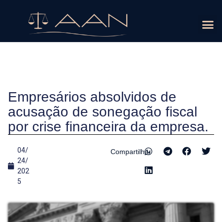
ÁREAS D
Empresários absolvidos de
acusação de sonegação fiscal
por crise financeira da empresa.
04/
Compartilhar
24/
202
5