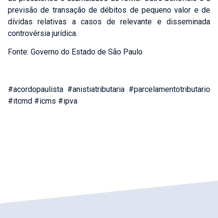
previsão de transação de débitos de pequeno valor e de
dívidas relativas a casos de relevante e disseminada
controvérsia jurídica.
Fonte: Governo do Estado de São Paulo
Falar com Especialista
Nome:
*
#acordopaulista #anistiatributaria #parcelamentotributario
#itcmd #icms #ipva
Celular:
*
E-mail:
*
Áreas que deseja mais informações:
*
HOLDINGS PATRIMONIAIS E FAMILIARES