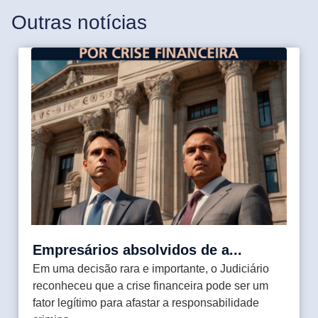
DIREITO IMOBILIÁRIO
RECUPERAÇÃO DE CRÉDITO TRIBUTÁRIO
Outras notícias
PRECATÓRIOS
DIREITO ELEITORAL
Criminal Empresarial
TRABALHISTA EMPRESARIAL
DIREITO BANCÁRIO, OPERAÇÕES
FINANCEIRAS E CONSUMIDOR
Família e Sucessões
Direito Civil
Direito empresarial
Crimes Contra a Administração Pública
Direito Regulatório
Direito Administrativo
Penal Tributário
Direito Tributário no Agronegócio
Empresários absolvidos de a...
Direito Tributário Aduaneiro
Em uma decisão rara e importante, o Judiciário
Direito Tributário Empresarial
reconheceu que a crise financeira pode ser um
Fale sobre sua necessidade
*
fator legítimo para afastar a responsabilidade