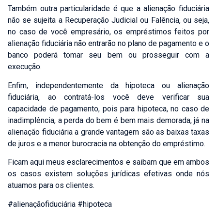
Também outra particularidade é que a alienação fiduciária
não se sujeita a Recuperação Judicial ou Falência, ou seja,
no caso de você empresário, os empréstimos feitos por
alienação fiduciária não entrarão no plano de pagamento e o
banco poderá tomar seu bem ou prosseguir com a
execução.
Enfim, independentemente da hipoteca ou alienação
fiduciária, ao contratá-los você deve verificar sua
capacidade de pagamento, pois para hipoteca, no caso de
Falar com Especialista
inadimplência, a perda do bem é bem mais demorada, já na
Nome:
*
alienação fiduciária a grande vantagem são as baixas taxas
de juros e a menor burocracia na obtenção do empréstimo.
Ficam aqui meus esclarecimentos e saibam que em ambos
Celular:
*
os casos existem soluções jurídicas efetivas onde nós
atuamos para os clientes.
E-mail:
*
#alienaçãofiduciária #hipoteca