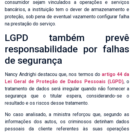
consumidor sejam vinculados a operações e serviços
bancários, a instituição tem o dever de armazenamento e
proteção, sob pena de eventual vazamento configurar falha
Celular:
*
na prestação do serviço.
LGPD também prevê
E-mail:
*
responsabilidade por falhas
de segurança
Áreas que deseja mais informações:
*
Nancy Andrighi destacou que, nos termos do
artigo 44 da
HOLDINGS PATRIMONIAIS E FAMILIARES
Lei Geral de Proteção de Dados Pessoais (LGPD)
, o
DIREITO IMOBILIÁRIO
tratamento de dados será irregular quando não fornecer a
RECUPERAÇÃO DE CRÉDITO TRIBUTÁRIO
segurança que o titular espera, considerando-se o
PRECATÓRIOS
resultado e os riscos desse tratamento.
DIREITO ELEITORAL
Criminal Empresarial
No caso analisado, a ministra reforçou que, segundo as
TRABALHISTA EMPRESARIAL
informações dos autos, os criminosos detinham dados
DIREITO BANCÁRIO, OPERAÇÕES
FINANCEIRAS E CONSUMIDOR
pessoais da cliente referentes às suas operações