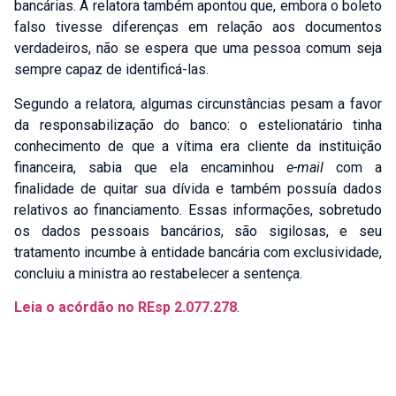
Família e Sucessões
bancárias. A relatora também apontou que, embora o boleto
Direito Civil
falso tivesse diferenças em relação aos documentos
Direito empresarial
verdadeiros, não se espera que uma pessoa comum seja
Crimes Contra a Administração Pública
sempre capaz de identificá-las.
Direito Regulatório
Segundo a relatora, algumas circunstâncias pesam a favor
Direito Administrativo
da responsabilização do banco: o estelionatário tinha
Penal Tributário
conhecimento de que a vítima era cliente da instituição
Direito Tributário no Agronegócio
financeira, sabia que ela encaminhou
e-mail
com a
Direito Tributário Aduaneiro
finalidade de quitar sua dívida e também possuía dados
Direito Tributário Empresarial
relativos ao financiamento. Essas informações, sobretudo
Fale sobre sua necessidade
*
os dados pessoais bancários, são sigilosas, e seu
tratamento incumbe à entidade bancária com exclusividade,
concluiu a ministra ao restabelecer a
sentença
.
Leia o acórdão no REsp 2.077.278
.
Enviar